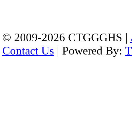
Address: Chittagong
Govt. Girls' High School
East Nasirabad ,
Chittagong, Bangladesh.
Phone: +88-0241355814
© 2009-2026 CTGGGHS |
Contact Us
| Powered By: