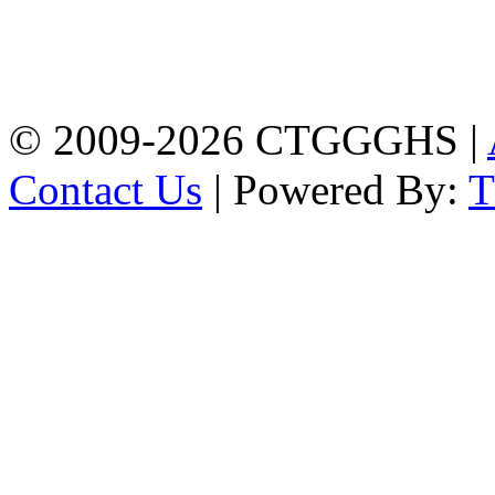
Address: Chittagong
Govt. Girls' High School
East Nasirabad ,
Chittagong, Bangladesh.
Phone: +88-0241355814
© 2009-2026 CTGGGHS |
Contact Us
| Powered By: