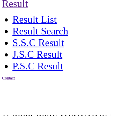
Result
Result List
Result Search
S.S.C Result
J.S.C Result
P.S.C Result
Contact
Address: Chittagong
Govt. Girls' High School
East Nasirabad ,
Chittagong, Bangladesh.
Phone: +88-0241355814