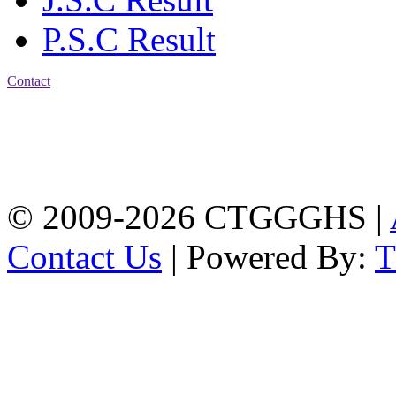
P.S.C Result
Contact
Address: Chittagong
Govt. Girls' High School
East Nasirabad ,
Chittagong, Bangladesh.
Phone: +88-0241355814
© 2009-2026 CTGGGHS |
Contact Us
| Powered By: