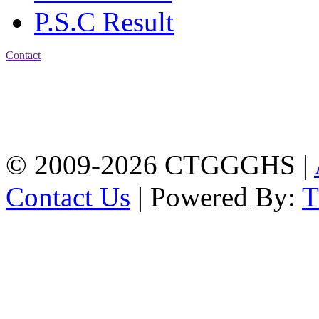
P.S.C Result
Contact
Address: Chittagong
Govt. Girls' High School
East Nasirabad ,
Chittagong, Bangladesh.
Phone: +88-0241355814
© 2009-2026 CTGGGHS |
Contact Us
| Powered By: