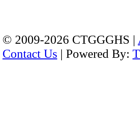
Address: Chittagong
Govt. Girls' High School
East Nasirabad ,
Chittagong, Bangladesh.
Phone: +88-0241355814
© 2009-2026 CTGGGHS |
Contact Us
| Powered By: