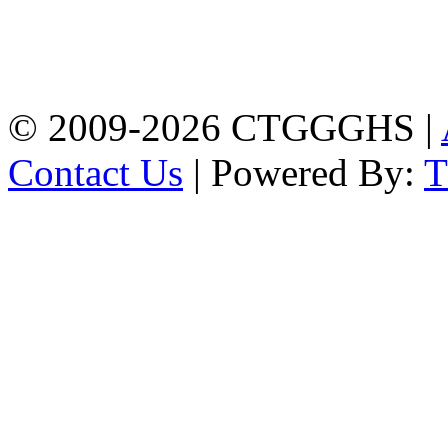
Address: Chittagong
Govt. Girls' High School
East Nasirabad ,
Chittagong, Bangladesh.
Phone: +88-0241355814
© 2009-2026 CTGGGHS |
Contact Us
| Powered By: