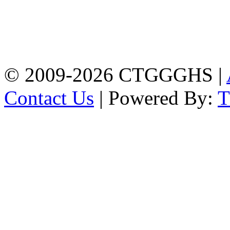
Address: Chittagong
Govt. Girls' High School
East Nasirabad ,
Chittagong, Bangladesh.
Phone: +88-0241355814
© 2009-2026 CTGGGHS |
Contact Us
| Powered By: