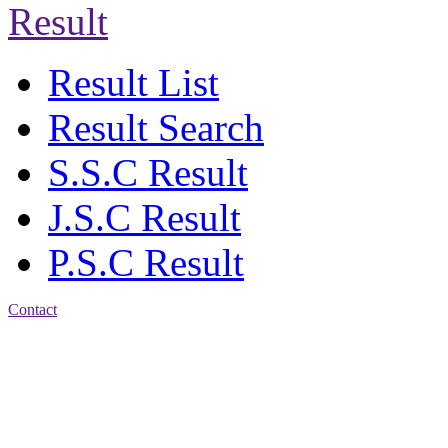
Result
Result List
Result Search
S.S.C Result
J.S.C Result
P.S.C Result
Contact
Address: Chittagong
Govt. Girls' High School
East Nasirabad ,
Chittagong, Bangladesh.
Phone: +88-0241355814