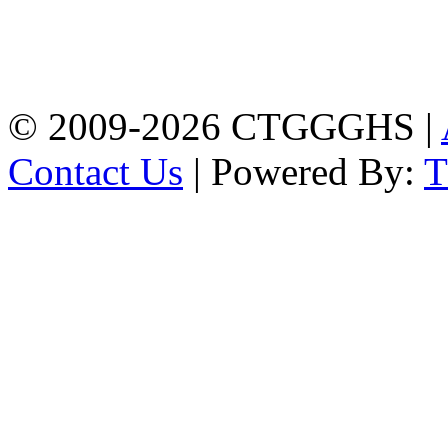
Address: Chittagong
Govt. Girls' High School
East Nasirabad ,
Chittagong, Bangladesh.
Phone: +88-0241355814
© 2009-2026 CTGGGHS |
Contact Us
| Powered By: