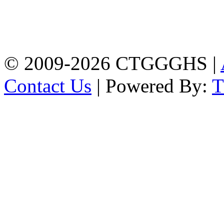
Address: Chittagong
Govt. Girls' High School
East Nasirabad ,
Chittagong, Bangladesh.
Phone: +88-0241355814
© 2009-2026 CTGGGHS |
Contact Us
| Powered By: