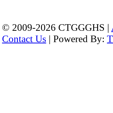
Govt. Girls' High School
East Nasirabad ,
Chittagong, Bangladesh.
Phone: +88-0241355814
© 2009-2026 CTGGGHS |
Contact Us
| Powered By: