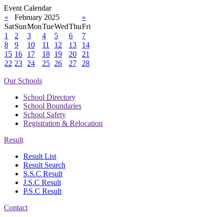
Event Calendar
«
February 2025
»
Sat
Sun
Mon
Tue
Wed
Thu
Fri
1
2
3
4
5
6
7
8
9
10
11
12
13
14
15
16
17
18
19
20
21
22
23
24
25
26
27
28
Our Schools
School Directory
School Boundaries
School Safety
Registration & Relocation
Result
Result List
Result Search
S.S.C Result
J.S.C Result
P.S.C Result
Contact