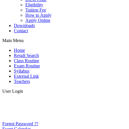
Eligibility
Tuition Fee
How to Apply
Apply Online
Downloads
Contact
Main Menu
Home
Result Search
Class Routine
Exam Routine
Syllabus
External Link
Teachers
User Login
Forgot Password ??
Event Calendar