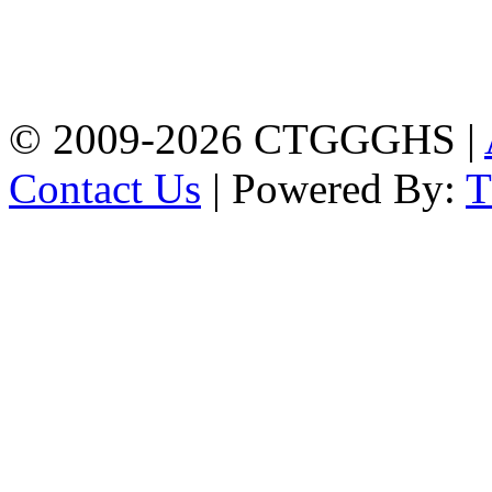
Address: Chittagong
Govt. Girls' High School
East Nasirabad ,
Chittagong, Bangladesh.
Phone: +88-0241355814
© 2009-2026 CTGGGHS |
Contact Us
| Powered By: