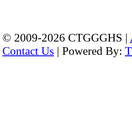
Address: Chittagong
Govt. Girls' High School
East Nasirabad ,
Chittagong, Bangladesh.
Phone: +88-0241355814
© 2009-2026 CTGGGHS |
Contact Us
| Powered By: